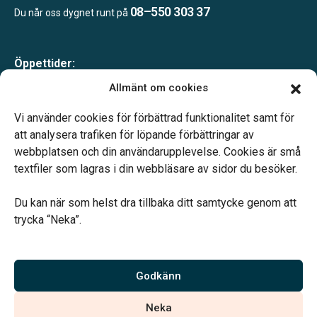
08–550 303 37
Du når oss dygnet runt på
Öppettider:
Mån-tor 09.00–17.00
Allmänt om cookies
Fre 09.00–16.00
Lunchstängt 12.00–13.00
Vi använder cookies för förbättrad funktionalitet samt för
Telefonjour dygnet runt
att analysera trafiken för löpande förbättringar av
webbplatsen och din användarupplevelse. Cookies är små
textfiler som lagras i din webbläsare av sidor du besöker.
Du kan när som helst dra tillbaka ditt samtycke genom att
trycka “Neka”.
Verahill hjälper dig med familjejuridiken – genom hela livet.
Varmt välkommen.
Godkänn
Vi är auktoriserade av Sveriges Begravningsbyråers Förbund och
Neka
har högt ställda krav på utbildning, kvalitet, miljö och arbetsmiljö.