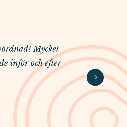
 vördnad! Mycket
Varmt och pr
de inför och efter