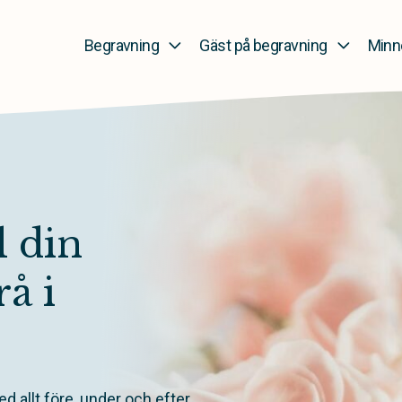
Begravning
Gäst på begravning
Minn
 din
å i
d allt före, under och efter