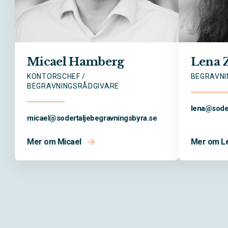
Micael Hamberg
Lena 
KONTORSCHEF /
BEGRAVNI
BEGRAVNINGSRÅDGIVARE
lena@
sode
micael@
sodertaljebegravningsbyra.se
Mer om Micael
Mer om L