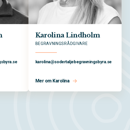
n
Karolina Lindholm
BEGRAVNINGSRÅDGIVARE
gsbyra.se
karolina@
sodertaljebegravningsbyra.se
Mer om Karolina