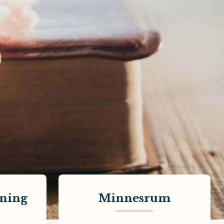
vning
Minnesrum