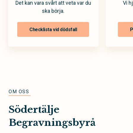
Det kan vara svårt att veta var du
Vi h
ska börja.
Checklista vid dödsfall
P
OM OSS
Södertälje
Begravningsbyrå