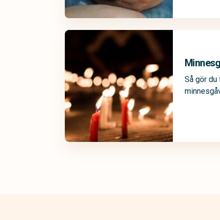
Minnes
Så gör du 
minnesgåv