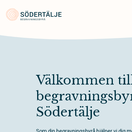
Södertälje Begravningsbyrå
Välkommen till
begravningsbyr
Södertälje
Som din begravningsbyrå hjälper vi dig me