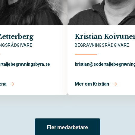
Zetterberg
Kristian Koivune
NGSRÅDGIVARE
BEGRAVNINGSRÅDGIVARE
rtaljebegravningsbyra.se
kristian@
sodertaljebegravnin
ena
Mer om Kristian
Fler medarbetare