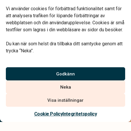
Fre 09.00–16.00
Lunchstängt 12.00–13.00
Vi använder cookies för förbättrad funktionalitet samt för
Telefonjour dygnet runt
att analysera trafiken för löpande förbättringar av
webbplatsen och din användarupplevelse. Cookies är små
textfiler som lagras i din webbläsare av sidor du besöker.
Du kan när som helst dra tillbaka ditt samtycke genom att
trycka “Neka”.
Verahill hjälper dig med familjejuridiken – genom hela livet.
Varmt välkommen.
Godkänn
Vi är auktoriserade av Sveriges Begravningsbyråers Förbund och
Neka
har högt ställda krav på utbildning, kvalitet, miljö och arbetsmiljö.
Visa inställningar
Kontakta oss
Cookie Policy
Integritetspolicy