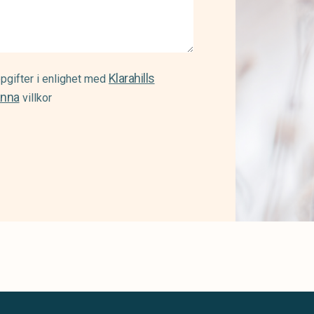
Klarahills
pgifter i enlighet med
änna
villkor