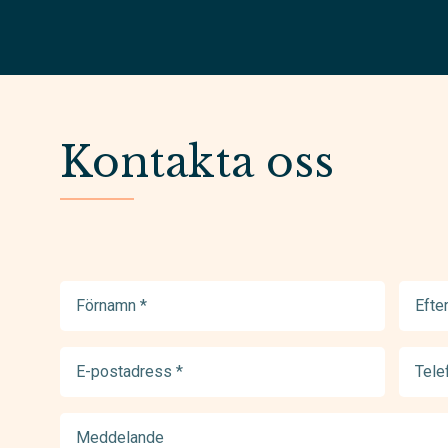
Kontakta oss
Förnamn
Efter
(Required)
(Requir
E-
Telef
postadress
(Requir
(Required)
Meddelande