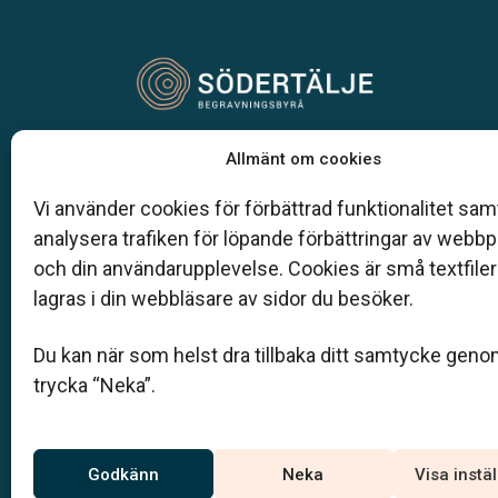
Vår begravningsbyrå är en del av Klarahill.
Allmänt om cookies
Klarahill består av kunniga lokala familjeföretag
är auktoriserade inom Sveriges begravningsbyr
Vi använder cookies för förbättrad funktionalitet samt
förbund (SBF). Det personliga är centralt för oss,
analysera trafiken för löpande förbättringar av webb
både när det gäller bemötande och när vi utform
och din användarupplevelse. Cookies är små textfile
skräddarsydda personliga begravningar.
lagras i din webbläsare av sidor du besöker.
08-550 303 37
Du kan när som helst dra tillbaka ditt samtycke geno
kontakt@sodertaljebegravningsbyra.se
trycka “Neka”.
Jourtelefon
Godkänn
Neka
Visa instä