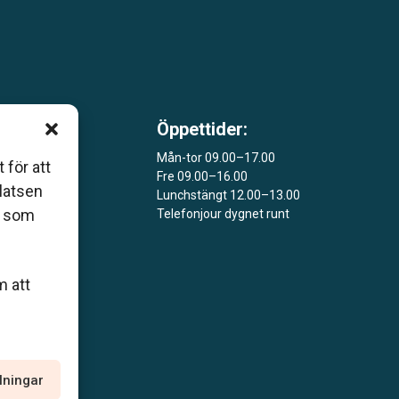
Öppettider:
 som
Mån-tor 09.00–17.00
åers
 för att
Fre 09.00–16.00
platsen
Lunchstängt 12.00–13.00
ar
r som
Telefonjour dygnet runt
m att
llningar