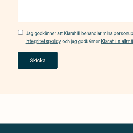
Samtycke
Jag godkänner att Klarahill behandlar mina personup
(Required)
integritetspolicy
Klarahills allm
och jag godkänner
Skicka