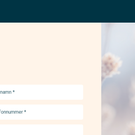
namn
ed)
onnummer
ed)