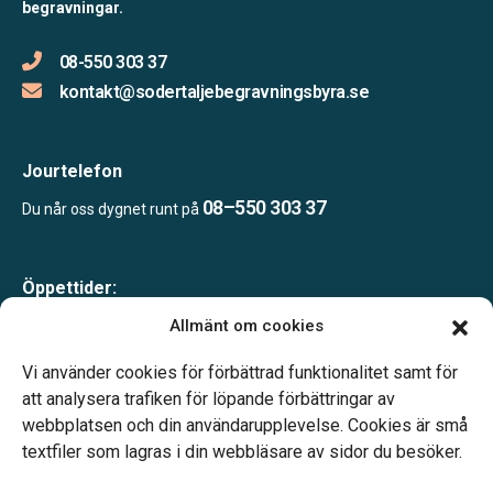
begravningar.
08-550 303 37
kontakt@sodertaljebegravningsbyra.se
Jourtelefon
08–550 303 37
Du når oss dygnet runt på
Öppettider:
Mån-tor 09.00–17.00
Allmänt om cookies
Fre 09.00–16.00
Lunchstängt 12.00–13.00
Vi använder cookies för förbättrad funktionalitet samt för
Telefonjour dygnet runt
att analysera trafiken för löpande förbättringar av
webbplatsen och din användarupplevelse. Cookies är små
textfiler som lagras i din webbläsare av sidor du besöker.