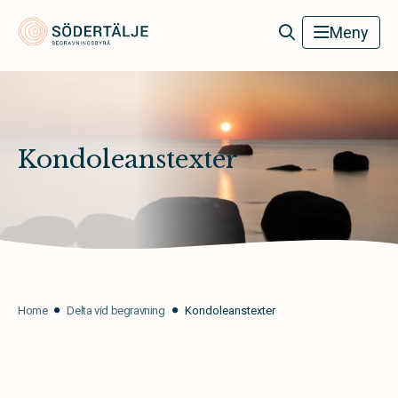
Södertälje Begravningsbyrå
Meny
Kondoleanstexter
Home
Delta vid begravning
Kondoleanstexter