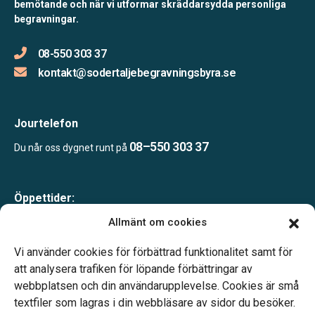
bemötande och när vi utformar skräddarsydda personliga
begravningar.
08-550 303 37
kontakt@sodertaljebegravningsbyra.se
Jourtelefon
08–550 303 37
Du når oss dygnet runt på
Öppettider:
Mån-tor 09.00–17.00
Allmänt om cookies
Fre 09.00–16.00
Lunchstängt 12.00–13.00
Vi använder cookies för förbättrad funktionalitet samt för
Telefonjour dygnet runt
att analysera trafiken för löpande förbättringar av
webbplatsen och din användarupplevelse. Cookies är små
textfiler som lagras i din webbläsare av sidor du besöker.