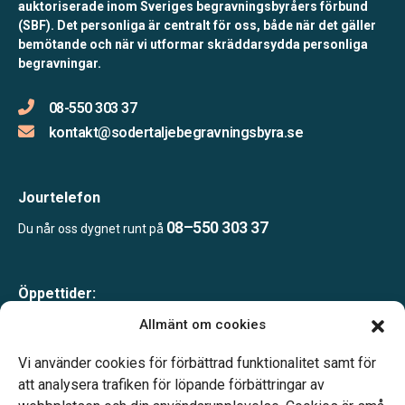
auktoriserade inom Sveriges begravningsbyråers förbund
(SBF). Det personliga är centralt för oss, både när det gäller
bemötande och när vi utformar skräddarsydda personliga
begravningar.
08-550 303 37
kontakt@sodertaljebegravningsbyra.se
Jourtelefon
08–550 303 37
Du når oss dygnet runt på
Öppettider:
Mån-tor 09.00–17.00
Allmänt om cookies
Fre 09.00–16.00
Lunchstängt 12.00–13.00
Vi använder cookies för förbättrad funktionalitet samt för
Telefonjour dygnet runt
att analysera trafiken för löpande förbättringar av