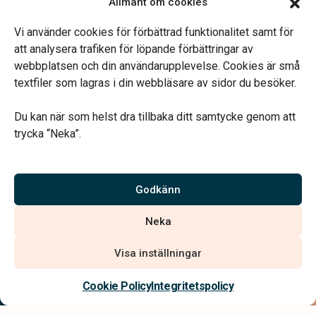
Allmänt om cookies
Fre 09.00–16.00
Lunchstängt 12.00–13.00
Vi använder cookies för förbättrad funktionalitet samt för
Telefonjour dygnet runt
att analysera trafiken för löpande förbättringar av
webbplatsen och din användarupplevelse. Cookies är små
textfiler som lagras i din webbläsare av sidor du besöker.
Du kan när som helst dra tillbaka ditt samtycke genom att
trycka “Neka”.
Verahill hjälper dig med familjejuridiken – genom hela livet.
Varmt välkommen.
Godkänn
Vi är auktoriserade av Sveriges Begravningsbyråers Förbund och
Neka
har högt ställda krav på utbildning, kvalitet, miljö och arbetsmiljö.
Visa inställningar
Kontakta oss
Cookie Policy
Integritetspolicy