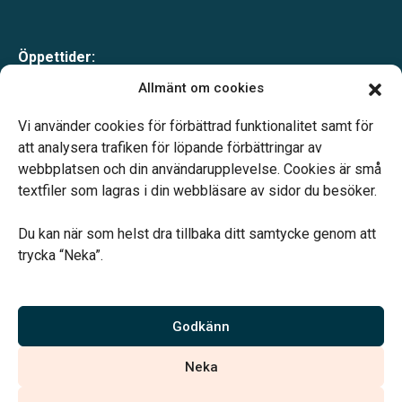
Öppettider:
Mån-tor 09.00–17.00
Allmänt om cookies
Fre 09.00–16.00
Lunchstängt 12.00–13.00
Vi använder cookies för förbättrad funktionalitet samt för
Telefonjour dygnet runt
att analysera trafiken för löpande förbättringar av
webbplatsen och din användarupplevelse. Cookies är små
textfiler som lagras i din webbläsare av sidor du besöker.
Du kan när som helst dra tillbaka ditt samtycke genom att
trycka “Neka”.
Verahill hjälper dig med familjejuridiken – genom hela livet.
Varmt välkommen.
Godkänn
Vi är auktoriserade av Sveriges Begravningsbyråers Förbund och
Neka
har högt ställda krav på utbildning, kvalitet, miljö och arbetsmiljö.