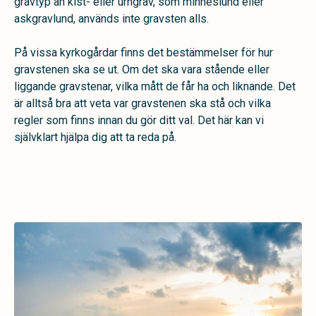
gravtyp än kist- eller urngrav, som minneslund eller
askgravlund, används inte gravsten alls.
På vissa kyrkogårdar finns det bestämmelser för hur
gravstenen ska se ut. Om det ska vara stående eller
liggande gravstenar, vilka mått de får ha och liknande. Det
är alltså bra att veta var gravstenen ska stå och vilka
regler som finns innan du gör ditt val. Det här kan vi
självklart hjälpa dig att ta reda på.