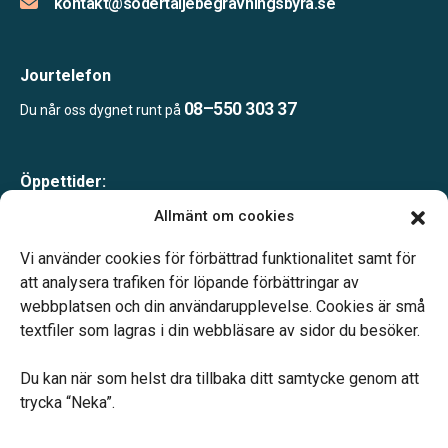
kontakt@sodertaljebegravningsbyra.se
Jourtelefon
08–550 303 37
Du når oss dygnet runt på
Öppettider:
Mån-tor 09.00–17.00
Allmänt om cookies
Fre 09.00–16.00
Lunchstängt 12.00–13.00
Vi använder cookies för förbättrad funktionalitet samt för
Telefonjour dygnet runt
att analysera trafiken för löpande förbättringar av
webbplatsen och din användarupplevelse. Cookies är små
textfiler som lagras i din webbläsare av sidor du besöker.
Du kan när som helst dra tillbaka ditt samtycke genom att
trycka “Neka”.
Verahill hjälper dig med familjejuridiken – genom hela livet.
Varmt välkommen.