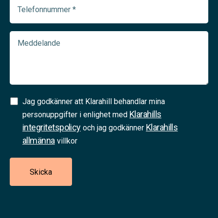
Telefonnummer
(Required)
Meddelande
Samtycke
Jag godkänner att Klarahill behandlar mina
Klarahills
(Required)
personuppgifter i enlighet med
integritetspolicy
Klarahills
och jag godkänner
allmänna
villkor
Skicka