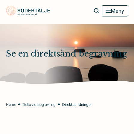
Södertälje Begravningsbyrå
Meny
Se en direktsänd begravning
Home
Delta vid begravning
Direktsändningar