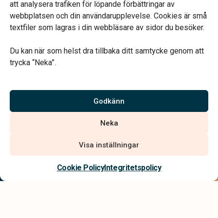
att analysera trafiken för löpande förbättringar av
webbplatsen och din användarupplevelse. Cookies är små
textfiler som lagras i din webbläsare av sidor du besöker.
Du kan när som helst dra tillbaka ditt samtycke genom att
trycka “Neka”.
Verahill hjälper dig med familjejuridiken – genom hela livet.
Varmt välkommen.
Godkänn
Vi är auktoriserade av Sveriges Begravningsbyråers Förbund och
Neka
har högt ställda krav på utbildning, kvalitet, miljö och arbetsmiljö.
Visa inställningar
Kontakta oss
Cookie Policy
Integritetspolicy
Integritetspolicy
Allmänna villkor
Tillgänglighetsredogörelse