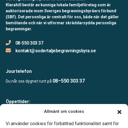
Klarahill består av kunniga lokala familjeföretag som är
auktoriserade inom Sveriges begravningsbyråers förbund
(SBF). Det personliga är centralt för oss, både när det gäller
bemötande och när vi utformar skräddarsydda personliga
begravningar.
08-550 303 37
kontakt@sodertaljebegravningsbyra.se
Jourtelefon
08–550 303 37
Du når oss dygnet runt på
Öppettider:
Mån-tor 09.00–17.00
Allmänt om cookies
Fre 09.00–16.00
Lunchstängt 12.00–13.00
Vi använder cookies för förbättrad funktionalitet samt för
Telefonjour dygnet runt