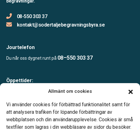
begravningar.
08-550 303 37
kontakt@sodertaljebegravningsbyra.se
Jourtelefon
08–550 303 37
Du når oss dygnet runt på
Öppettider:
Mån-tor 09.00–17.00
Allmänt om cookies
Fre 09.00–16.00
Lunchstängt 12.00–13.00
Vi använder cookies för förbättrad funktionalitet samt för
Telefonjour dygnet runt
att analysera trafiken för löpande förbättringar av
webbplatsen och din användarupplevelse. Cookies är små
textfiler som lagras i din webbläsare av sidor du besöker.