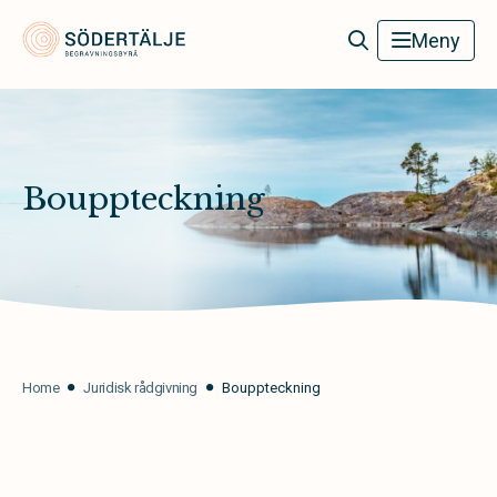
Södertälje Begravningsbyrå
Meny
Bouppteckning
Home
Juridisk rådgivning
Bouppteckning