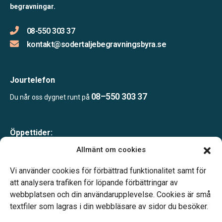
begravningar.
08-550 303 37
kontakt@sodertaljebegravningsbyra.se
Jourtelefon
08–550 303 37
Du når oss dygnet runt på
Öppettider:
Mån-tor 09.00–17.00
Allmänt om cookies
Fre 09.00–16.00
Lunchstängt 12.00–13.00
Vi använder cookies för förbättrad funktionalitet samt för
Telefonjour dygnet runt
att analysera trafiken för löpande förbättringar av
webbplatsen och din användarupplevelse. Cookies är små
textfiler som lagras i din webbläsare av sidor du besöker.