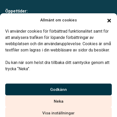
Öppettider:
Mån-tor 09.00–17.00
Allmänt om cookies
Fre 09.00–16.00
Lunchstängt 12.00–13.00
Vi använder cookies för förbättrad funktionalitet samt för
Telefonjour dygnet runt
att analysera trafiken för löpande förbättringar av
webbplatsen och din användarupplevelse. Cookies är små
textfiler som lagras i din webbläsare av sidor du besöker.
Du kan när som helst dra tillbaka ditt samtycke genom att
trycka “Neka”.
Verahill hjälper dig med familjejuridiken – genom hela livet.
Varmt välkommen.
Godkänn
Vi är auktoriserade av Sveriges Begravningsbyråers Förbund och
Neka
har högt ställda krav på utbildning, kvalitet, miljö och arbetsmiljö.
Visa inställningar