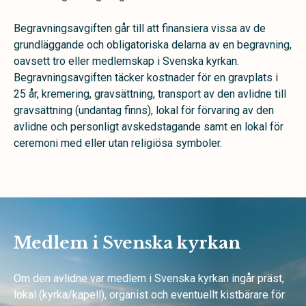
Begravningsavgiften går till att finansiera vissa av de
grundläggande och obligatoriska delarna av en begravning,
oavsett tro eller medlemskap i Svenska kyrkan.
Begravningsavgiften täcker kostnader för en gravplats i
25 år, kremering, gravsättning, transport av den avlidne till
gravsättning (undantag finns), lokal för förvaring av den
avlidne och personligt avskedstagande samt en lokal för
ceremoni med eller utan religiösa symboler.
Medlem i Svenska kyrkan
Om den avlidne var medlem i Svenska kyrkan ingår präst,
lokal (kyrka/kapell), organist och eventuellt kistbärare för