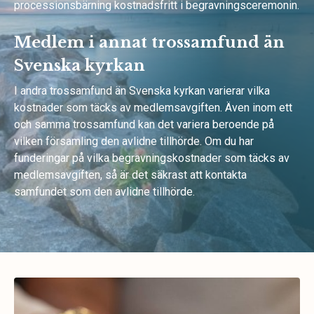
processionsbärning kostnadsfritt i begravningsceremonin.
Medlem i annat trossamfund än
Svenska kyrkan
I andra trossamfund än Svenska kyrkan varierar vilka
kostnader som täcks av medlemsavgiften. Även inom ett
och samma trossamfund kan det variera beroende på
vilken församling den avlidne tillhörde. Om du har
funderingar på vilka begravningskostnader som täcks av
medlemsavgiften, så är det säkrast att kontakta
samfundet som den avlidne tillhörde.