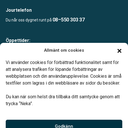
Jourtelefon
08–550 303 37
Du når oss dygnet runt på
Öppettider:
Mån-tor 09.00–17.00
Allmänt om cookies
Fre 09.00–16.00
Lunchstängt 12.00–13.00
Vi använder cookies för förbättrad funktionalitet samt för
Telefonjour dygnet runt
att analysera trafiken för löpande förbättringar av
webbplatsen och din användarupplevelse. Cookies är små
textfiler som lagras i din webbläsare av sidor du besöker.
Du kan när som helst dra tillbaka ditt samtycke genom att
trycka “Neka”.
Verahill hjälper dig med familjejuridiken – genom hela livet.
Varmt välkommen.
Godkänn