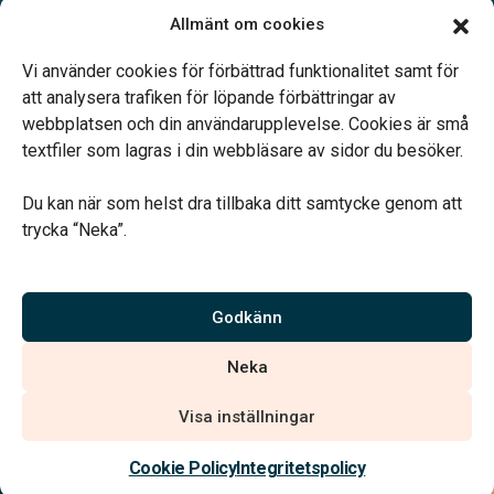
Mån-tor 09.00–17.00
Allmänt om cookies
Fre 09.00–16.00
Lunchstängt 12.00–13.00
Vi använder cookies för förbättrad funktionalitet samt för
Telefonjour dygnet runt
att analysera trafiken för löpande förbättringar av
webbplatsen och din användarupplevelse. Cookies är små
textfiler som lagras i din webbläsare av sidor du besöker.
Du kan när som helst dra tillbaka ditt samtycke genom att
trycka “Neka”.
Verahill hjälper dig med familjejuridiken – genom hela livet.
Varmt välkommen.
Godkänn
Vi är auktoriserade av Sveriges Begravningsbyråers Förbund och
Neka
har högt ställda krav på utbildning, kvalitet, miljö och arbetsmiljö.
Visa inställningar
Kontakta oss
Cookie Policy
Integritetspolicy