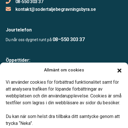
08-550 303 37
kontakt@sodertaljebegravningsbyra.se
Jourtelefon
08–550 303 37
Du når oss dygnet runt på
Öppettider:
Mån-tor 09.00–17.00
Allmänt om cookies
Fre 09.00–16.00
Lunchstängt 12.00–13.00
Vi använder cookies för förbättrad funktionalitet samt för
Telefonjour dygnet runt
att analysera trafiken för löpande förbättringar av
webbplatsen och din användarupplevelse. Cookies är små
textfiler som lagras i din webbläsare av sidor du besöker.
Du kan när som helst dra tillbaka ditt samtycke genom att
trycka “Neka”.
Verahill hjälper dig med familjejuridiken – genom hela livet.