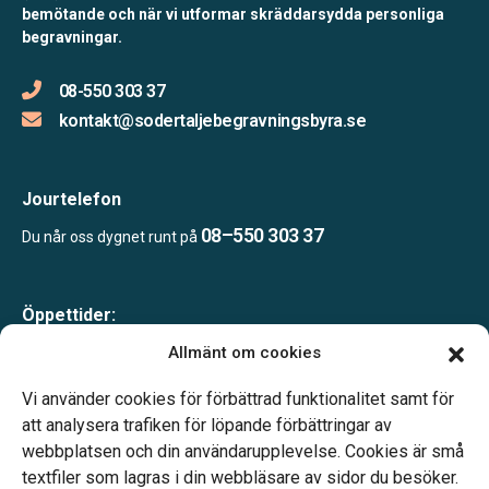
bemötande och när vi utformar skräddarsydda personliga
begravningar.
08-550 303 37
kontakt@sodertaljebegravningsbyra.se
Jourtelefon
08–550 303 37
Du når oss dygnet runt på
Öppettider:
Mån-tor 09.00–17.00
Allmänt om cookies
Fre 09.00–16.00
Lunchstängt 12.00–13.00
Vi använder cookies för förbättrad funktionalitet samt för
Telefonjour dygnet runt
att analysera trafiken för löpande förbättringar av
webbplatsen och din användarupplevelse. Cookies är små
textfiler som lagras i din webbläsare av sidor du besöker.