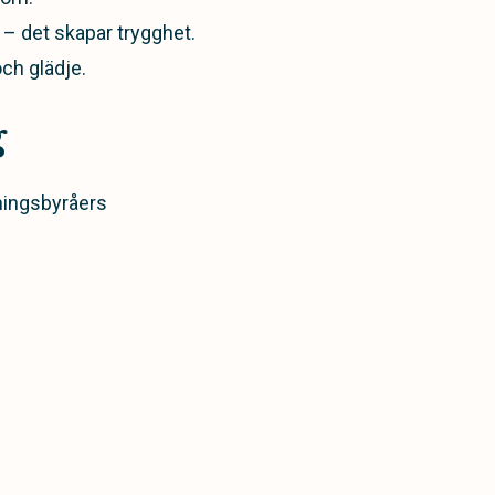
– det skapar trygghet.
och glädje.
g
ningsbyråers