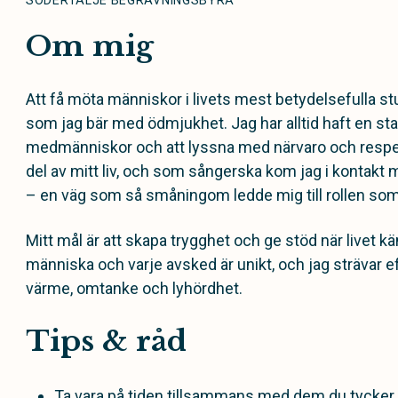
SÖDERTÄLJE BEGRAVNINGSBYRÅ
Om mig
Att få möta människor i livets mest betydelsefulla stu
som jag bär med ödmjukhet. Jag har alltid haft en star
medmänniskor och att lyssna med närvaro och respekt
del av mitt liv, och som sångerska kom jag i konta
– en väg som så småningom ledde mig till rollen so
Mitt mål är att skapa trygghet och ge stöd när livet 
människa och varje avsked är unikt, och jag strävar e
värme, omtanke och lyhördhet.
Tips & råd
Ta vara på tiden tillsammans med dem du tycker