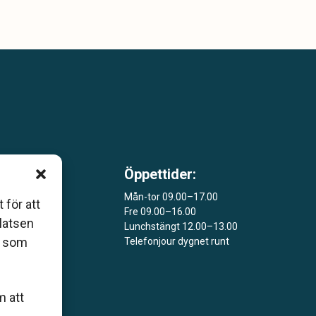
Öppettider:
 som
Mån-tor 09.00–17.00
åers
 för att
Fre 09.00–16.00
platsen
Lunchstängt 12.00–13.00
ar
r som
Telefonjour dygnet runt
m att