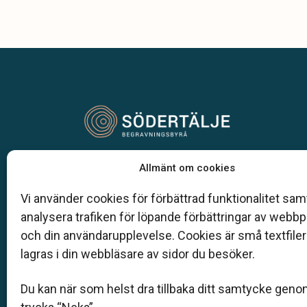
Vår begravningsbyrå är en del av Klarahill.
Allmänt om cookies
Klarahill består av kunniga lokala familjeföretag
är auktoriserade inom Sveriges begravningsbyr
Vi använder cookies för förbättrad funktionalitet samt
förbund (SBF). Det personliga är centralt för oss,
analysera trafiken för löpande förbättringar av webb
både när det gäller bemötande och när vi utform
och din användarupplevelse. Cookies är små textfile
skräddarsydda personliga begravningar.
lagras i din webbläsare av sidor du besöker.
08-550 303 37
Du kan när som helst dra tillbaka ditt samtycke geno
kontakt@sodertaljebegravningsbyra.se