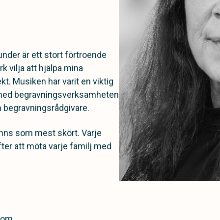
nder är ett stort förtroende
k vilja att hjälpa mina
. Musiken har varit en viktig
kt med begravningsverksamheten
m begravningsrådgivare.
känns som mest skört. Varje
fter att möta varje familj med
 om.