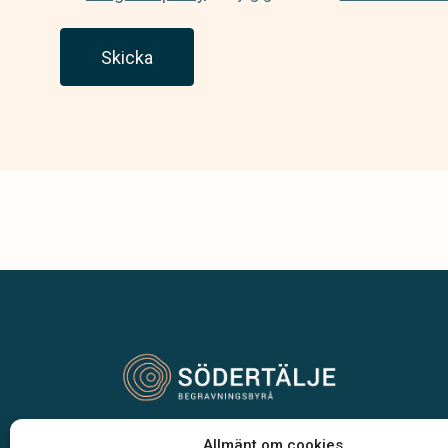
Skicka
Vår begravningsbyrå är en del av Klarahill.
Allmänt om cookies