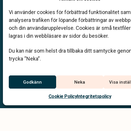
Klarahill består av kunniga lokala familjeföretag
är auktoriserade inom Sveriges begravningsbyr
Vi använder cookies för förbättrad funktionalitet samt
förbund (SBF). Det personliga är centralt för oss,
analysera trafiken för löpande förbättringar av webb
både när det gäller bemötande och när vi utform
och din användarupplevelse. Cookies är små textfile
skräddarsydda personliga begravningar.
lagras i din webbläsare av sidor du besöker.
08-550 303 37
Du kan när som helst dra tillbaka ditt samtycke geno
kontakt@sodertaljebegravningsbyra.se
trycka “Neka”.
Jourtelefon
Godkänn
Neka
Visa instä
08–550 303 37
Du når oss dygnet runt på
Cookie Policy
Integritetspolicy
Integritets