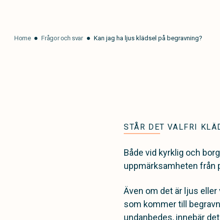
Home
Frågor och svar
Kan jag ha ljus klädsel på begravning?
STÅR DET VALFRI KLÄ
Både vid kyrklig och borg
uppmärksamheten från pe
Även om det är ljus eller 
som kommer till begravnin
undanbedes, innebär det ju