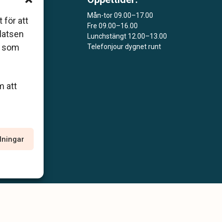
 som
Mån-tor 09.00–17.00
åers
 för att
Fre 09.00–16.00
platsen
Lunchstängt 12.00–13.00
ar
r som
Telefonjour dygnet runt
m att
llningar
policy
Allmänna villkor
Tillgänglighetsredogörelse