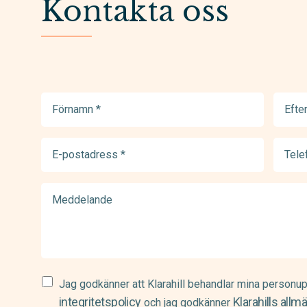
Kontakta oss
Förnamn
Efter
(Required)
(Requir
E-
Telef
postadress
(Requir
(Required)
Meddelande
Samtycke
Jag godkänner att Klarahill behandlar mina personup
(Required)
integritetspolicy
Klarahills allm
och jag godkänner