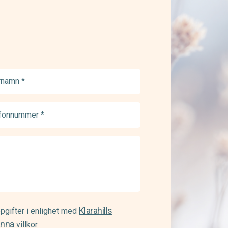
namn
ed)
onnummer
ed)
Klarahills
pgifter i enlighet med
änna
villkor