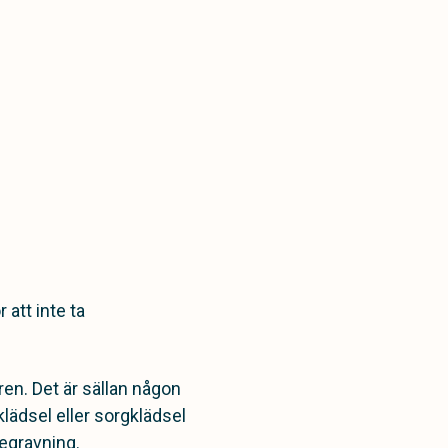
 att inte ta
 ren. Det är sällan någon
klädsel eller sorgklädsel
begravning.