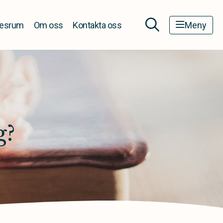
esrum
Om oss
Kontakta oss
Meny
g?