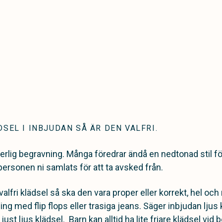
DSEL I INBJUDAN SÅ ÄR DEN VALFRI.
erlig begravning. Många föredrar ändå en nedtonad stil för
rsonen ni samlats för att ta avsked från.
valfri klädsel så ska den vara proper eller korrekt, hel och
g med flip flops eller trasiga jeans. Säger inbjudan ljus 
st ljus klädsel. Barn kan alltid ha lite friare klädsel vid 