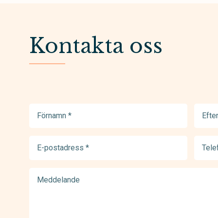
Kontakta oss
Förnamn
Efter
(Required)
(Requir
E-
Telef
postadress
(Requir
(Required)
Meddelande