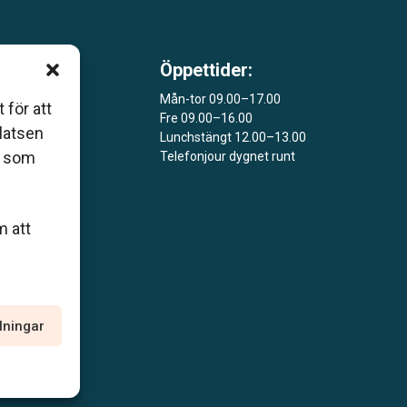
Öppettider:
 som
Mån-tor 09.00–17.00
åers
 för att
Fre 09.00–16.00
platsen
Lunchstängt 12.00–13.00
ar
r som
Telefonjour dygnet runt
m att
llningar