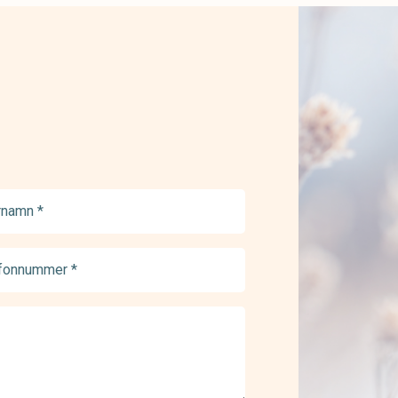
namn
ed)
onnummer
ed)