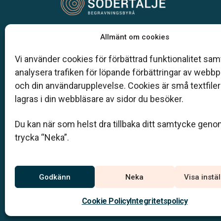
Vår begravningsbyrå är en del av Klarahill.
Allmänt om cookies
Klarahill består av kunniga lokala familjeföretag
är auktoriserade inom Sveriges begravningsbyr
Vi använder cookies för förbättrad funktionalitet samt
förbund (SBF). Det personliga är centralt för oss,
analysera trafiken för löpande förbättringar av webb
både när det gäller bemötande och när vi utform
och din användarupplevelse. Cookies är små textfile
skräddarsydda personliga begravningar.
lagras i din webbläsare av sidor du besöker.
08-550 303 37
Du kan när som helst dra tillbaka ditt samtycke geno
kontakt@sodertaljebegravningsbyra.se
trycka “Neka”.
Jourtelefon
Godkänn
Neka
Visa instä
08–550 303 37
Du når oss dygnet runt på
Cookie Policy
Integritetspolicy