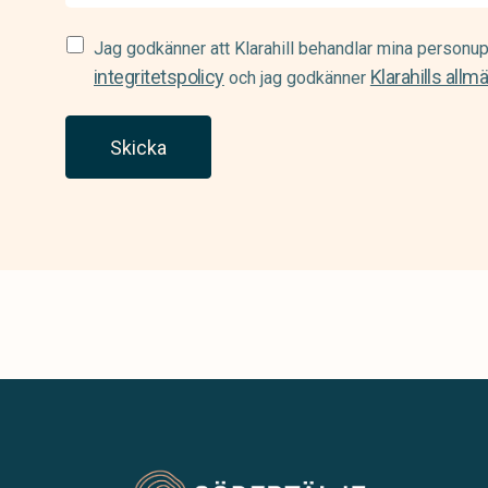
Samtycke
Jag godkänner att Klarahill behandlar mina personup
(Required)
integritetspolicy
Klarahills allm
och jag godkänner
Skicka