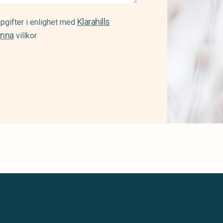
Klarahills
pgifter i enlighet med
änna
villkor