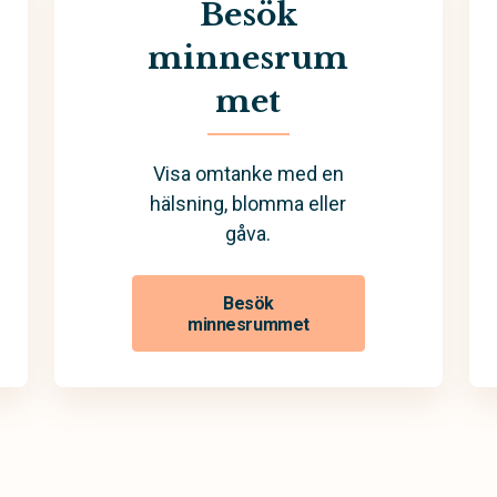
Besök
minnesrum
met
Visa omtanke med en
hälsning, blomma eller
gåva.
Besök
minnesrummet