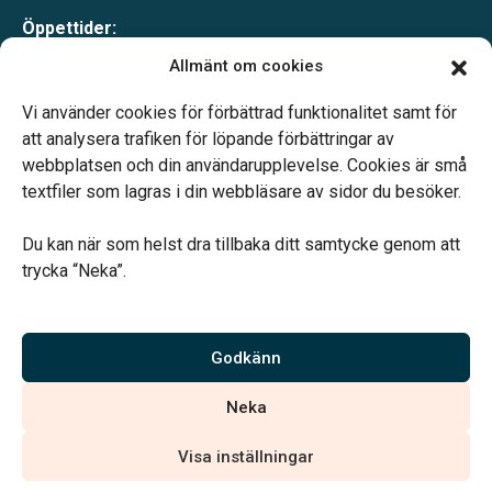
Öppettider:
Mån-tor 09.00–17.00
Allmänt om cookies
Fre 09.00–16.00
Lunchstängt 12.00–13.00
Vi använder cookies för förbättrad funktionalitet samt för
Telefonjour dygnet runt
att analysera trafiken för löpande förbättringar av
webbplatsen och din användarupplevelse. Cookies är små
textfiler som lagras i din webbläsare av sidor du besöker.
Du kan när som helst dra tillbaka ditt samtycke genom att
trycka “Neka”.
Verahill hjälper dig med familjejuridiken – genom hela livet.
Varmt välkommen.
Godkänn
Vi är auktoriserade av Sveriges Begravningsbyråers Förbund och
Neka
har högt ställda krav på utbildning, kvalitet, miljö och arbetsmiljö.
Visa inställningar