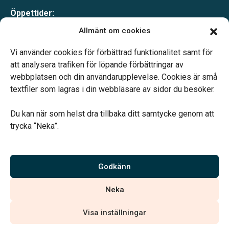
Öppettider:
Mån-tor 09.00–17.00
Allmänt om cookies
Fre 09.00–16.00
Lunchstängt 12.00–13.00
Vi använder cookies för förbättrad funktionalitet samt för
Telefonjour dygnet runt
att analysera trafiken för löpande förbättringar av
webbplatsen och din användarupplevelse. Cookies är små
textfiler som lagras i din webbläsare av sidor du besöker.
Du kan när som helst dra tillbaka ditt samtycke genom att
trycka “Neka”.
Verahill hjälper dig med familjejuridiken – genom hela livet.
Varmt välkommen.
Godkänn
Vi är auktoriserade av Sveriges Begravningsbyråers Förbund och
Neka
har högt ställda krav på utbildning, kvalitet, miljö och arbetsmiljö.
Visa inställningar