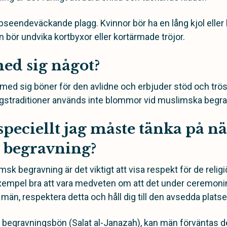
ppseendeväckande plagg. Kvinnor bör ha en lång kjol eller
 bör undvika kortbyxor eller kortärmade tröjor.
ed sig något?
r med sig böner för den avlidne och erbjuder stöd och tröst
ingstraditioner används inte blommor vid muslimska begra
speciellt jag måste tänka på nä
 begravning?
k begravning är det viktigt att visa respekt för de religi
ll exempel bra att vara medveten om att det under ceremoni
h män,
respektera detta och håll dig till den avsedda platse
egravningsbön (Salat al-Janazah), kan män förväntas de