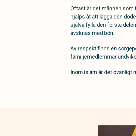
Oftast är det männen som f
hjälps åt att lägga den död
själva fylla den första de
avslutas med bön.
Av respekt finns en sorgep
familjemedlemmar undviker a
Inom islam är det ovanligt