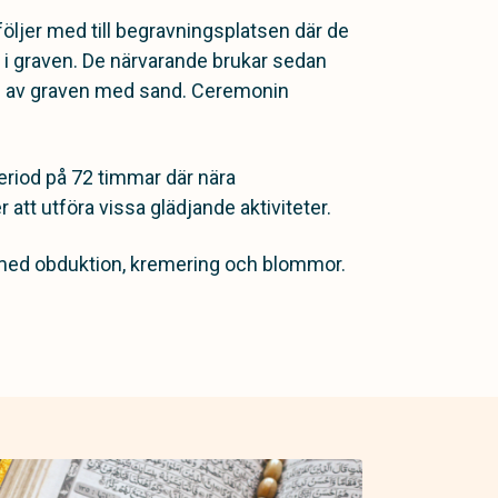
öljer med till begravningsplatsen där de
e i graven. De närvarande brukar sedan
len av graven med sand. Ceremonin
eriod på 72 timmar där nära
tt utföra vissa glädjande aktiviteter.
 med obduktion, kremering och blommor.