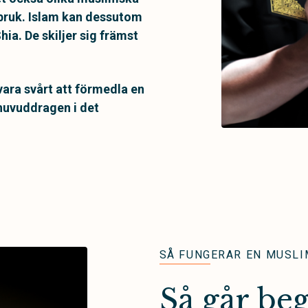
 bruk. Islam kan dessutom
hia. De skiljer sig främst
vara svårt att förmedla en
a huvuddragen i det
SÅ FUNGERAR EN MUSLI
Så går beg