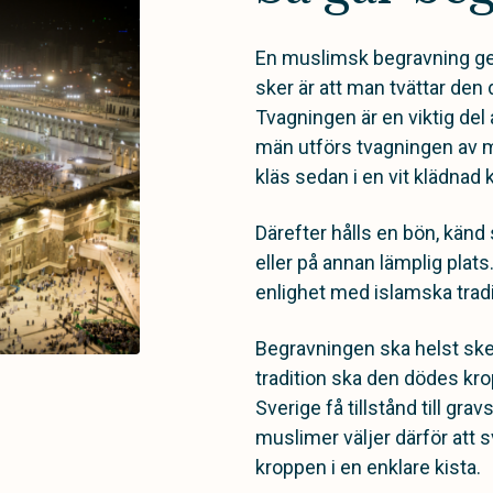
En muslimsk begravning gen
sker är att man tvättar den 
Tvagningen är en viktig del
män utförs tvagningen av m
kläs sedan i en vit klädnad 
Därefter hålls en bön, känd
eller på annan lämplig plats
enlighet med islamska trad
Begravningen ska helst sk
tradition ska den dödes kropp
Sverige få tillstånd till gra
muslimer väljer därför att 
kroppen i en enklare kista.