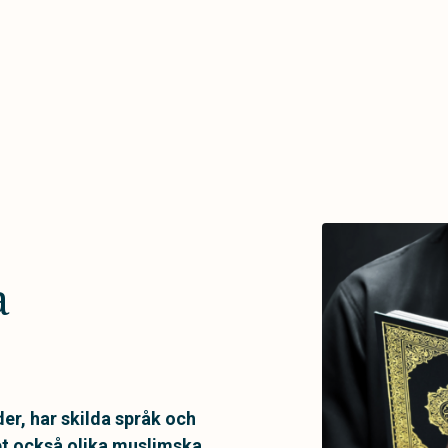
a
er, har skilda språk och
det också olika muslimska