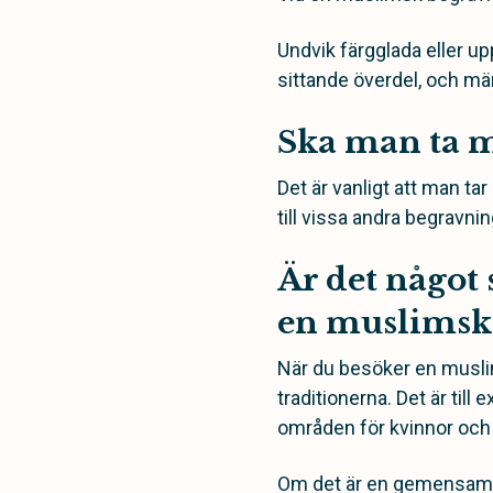
Undvik färgglada eller u
sittande överdel, och män
Ska man ta m
Det är vanligt att man ta
till vissa andra begravn
Är det något 
en muslimsk
När du besöker en muslims
traditionerna. Det är ti
områden för kvinnor oc
Om det är en gemensam b