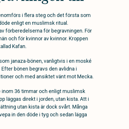
omförs i flera steg och det första som
döde enligt en muslimsk ritual.
 av förberedelserna för begravningen. För
än och för kvinnor av kvinnor. Kroppen
kallad Kafan.
 som janaza-bönen, vanligtvis i en moské
. Efter bönen begravs den avlidna i
itioner och med ansiktet vänt mot Mecka.
e inom 36 timmar och enligt muslimsk
 läggas direkt i jorden, utan kista. Att i
vsättning utan kista är dock svårt. Många
svepa in den döde i tyg och sedan lägga