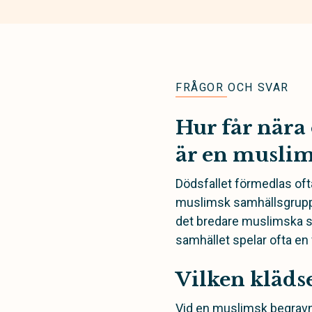
FRÅGOR OCH SVAR
Hur får nära 
är en muslim
Dödsfallet förmedlas oft
muslimsk samhällsgrupp el
det bredare muslimska s
samhället spelar ofta en v
Vilken kläds
Vid en muslimsk begravni