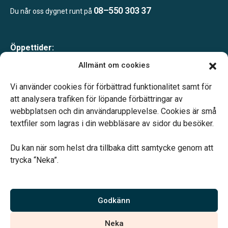
08–550 303 37
Du når oss dygnet runt på
Öppettider:
Mån-tor 09.00–17.00
Allmänt om cookies
Fre 09.00–16.00
Lunchstängt 12.00–13.00
Vi använder cookies för förbättrad funktionalitet samt för
Telefonjour dygnet runt
att analysera trafiken för löpande förbättringar av
webbplatsen och din användarupplevelse. Cookies är små
textfiler som lagras i din webbläsare av sidor du besöker.
Du kan när som helst dra tillbaka ditt samtycke genom att
trycka “Neka”.
Verahill hjälper dig med familjejuridiken – genom hela livet.
Varmt välkommen.
Godkänn
Vi är auktoriserade av Sveriges Begravningsbyråers Förbund och
Neka
har högt ställda krav på utbildning, kvalitet, miljö och arbetsmiljö.