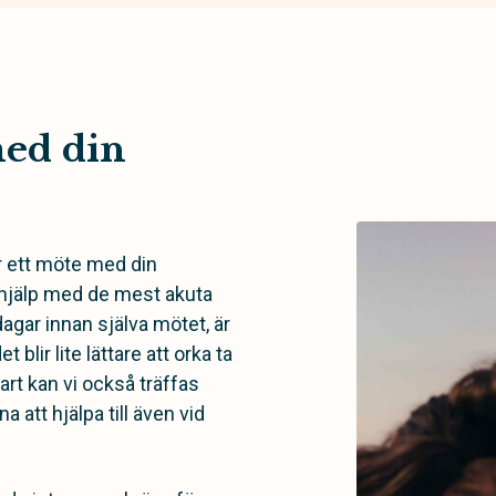
med din
ör ett möte med din
 hjälp med de mest akuta
dagar innan själva mötet, är
 blir lite lättare att orka ta
art kan vi också träffas
na att hjälpa till även vid