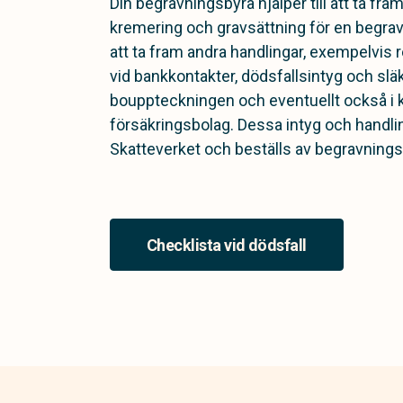
Din begravningsbyrå hjälper till att ta fr
kremering och gravsättning för en begrav
att ta fram andra handlingar, exempelvis
vid bankkontakter, dödsfallsintyg och slä
bouppteckningen och eventuellt också i
försäkringsbolag. Dessa intyg och handli
Skatteverket och beställs av begravnings
Checklista vid dödsfall