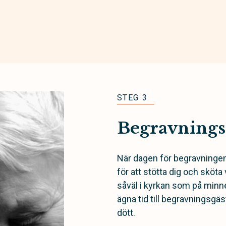
STEG 3
Begravning
När dagen för begravninge
för att stötta dig och sköta 
såväl i kyrkan som på minn
ägna tid till begravningsgä
dött.