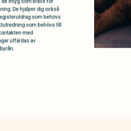
am de intyg som krävs för
ning. De hjälper dig också
 registerutdrag som behövs
ktutredning som behövs till
 kontakten med
ngar utfärdas av
byrån.