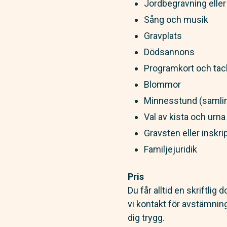
Jordbegravning elle
Sång och musik
Gravplats
Dödsannons
Programkort och tac
Blommor
Minnesstund (samlin
Val av kista och urna
Gravsten eller inskrip
Familjejuridik
Pris
Du får alltid en skriftli
vi kontakt för avstämnin
dig trygg.