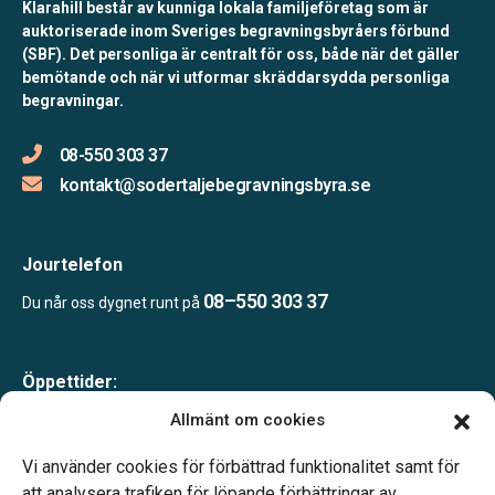
Klarahill består av kunniga lokala familjeföretag som är
auktoriserade inom Sveriges begravningsbyråers förbund
(SBF). Det personliga är centralt för oss, både när det gäller
bemötande och när vi utformar skräddarsydda personliga
begravningar.
08-550 303 37
kontakt@sodertaljebegravningsbyra.se
Jourtelefon
08–550 303 37
Du når oss dygnet runt på
Öppettider:
Mån-tor 09.00–17.00
Allmänt om cookies
Fre 09.00–16.00
Lunchstängt 12.00–13.00
Vi använder cookies för förbättrad funktionalitet samt för
Telefonjour dygnet runt
att analysera trafiken för löpande förbättringar av